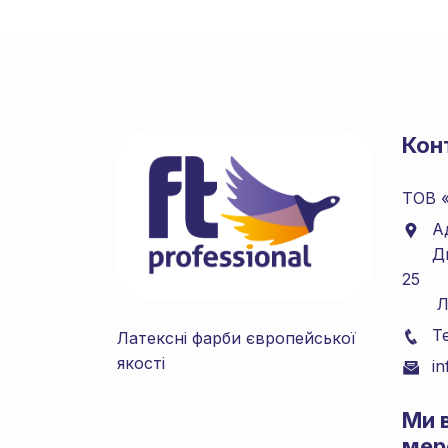
Кон
ТОВ 
А
Д
25
Льві
Т
Латексні фарби європейської
якості
i
Mи 
мер