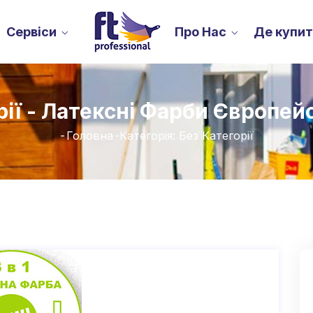
Сервіси
Про Нас
Де купи
рії - Латексні Фарби Європейс
-
Головна
-
Категорія: Без Категорії