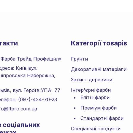
такти
Категорії товарів
«Фарба Трейд Профешнл»
Грунти
дреса: Київ вул.
Декоративні матеріали
ніпровська Набережна,
Захист деревини
Інтер'єрні фарби
в, вул. Героїв УПА, 77
Елітні фарби
елефон: (097)-424-70-23
Преміум фарби
nfo@ftpro.com.ua
Стандартні фарби
в соціальних
Спеціальні продукти
ежах