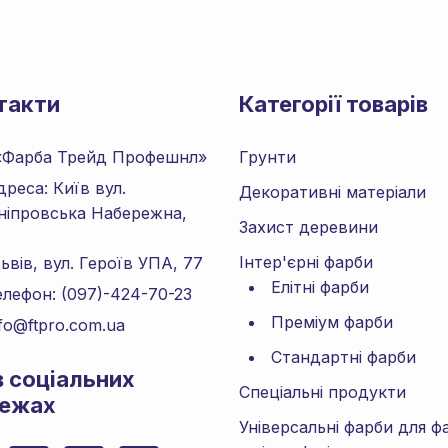
такти
Категорії товарів
«Фарба Трейд Профешнл»
Грунти
дреса: Київ вул.
Декоративні матеріали
ніпровська Набережна,
Захист деревини
Інтер'єрні фарби
в, вул. Героїв УПА, 77
Елітні фарби
елефон: (097)-424-70-23
Преміум фарби
nfo@ftpro.com.ua
Стандартні фарби
в соціальних
Спеціальні продукти
ежах
Універсальні фарби для ф