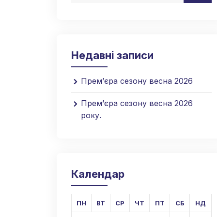
Недавні записи
Прем’єра сезону весна 2026
Прем’єра сезону весна 2026
року.
Календар
ПН
ВТ
СР
ЧТ
ПТ
СБ
НД