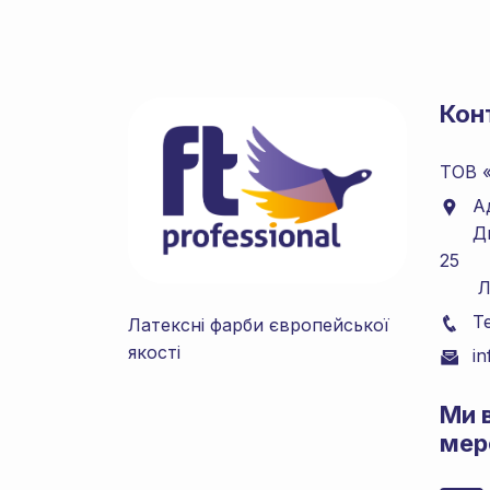
Кон
ТОВ 
А
Д
25
Льві
Т
Латексні фарби європейської
якості
i
Mи 
мер