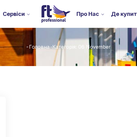
Сервіси
Про Нас
Де купи
-
Головна
-
Категорія: 06 November