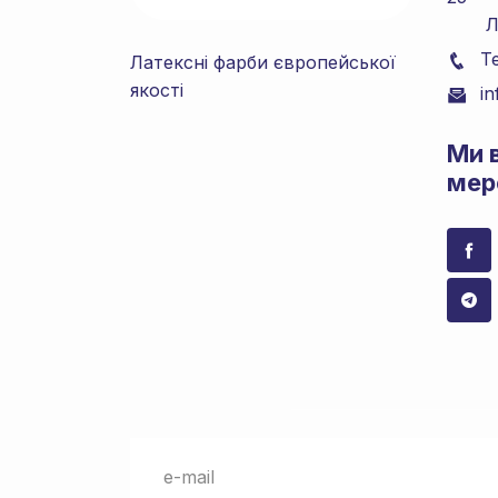
Льві
Т
Латексні фарби європейської
якості
i
Mи 
мер