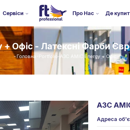
Сервіси
Про Нас
Де купи
 + Офіс - Латексні Фарби Євр
-
Головна
-
Portfolio
-
АЗС AMIC Energy + Офіс
АЗС AMIC
Адреса об'