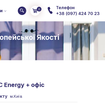
Телефон
0
ти
+38 (097) 424 70 23
опейської Якості
 Energy + офіс
єкту
м.Київ