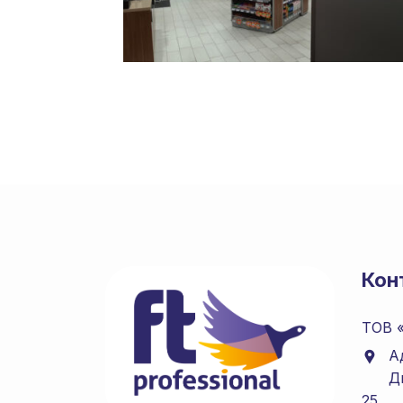
Кон
ТОВ 
А
Д
25