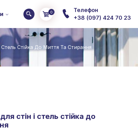
Телефон
0
ти
+38 (097) 424 70 23
 Стель Стійка До Миття Та Стирання
ля стін і стель стійка до
ння