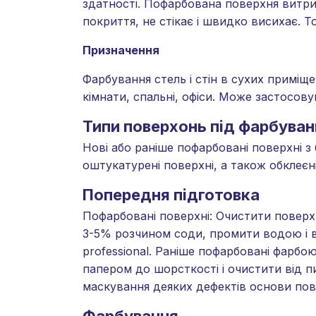
здатності. Пофарбована поверхня витри
покриття, не стікає і швидко висихає. То
Призначення
Фарбування стель і стін в сухих приміщ
кімнати, спальні, офіси. Може застосов
Типи поверхонь під фарбуван
Нові або раніше пофарбовані поверхні з
оштукатурені поверхні, а також обкле
Попередня підготовка
Пофарбовані поверхні: Очистити поверх
3-5% розчином соди, промити водою і в
professional. Раніше пофарбовані фарб
папером до шорсткості і очистити від п
маскування деяких дефектів основи пов