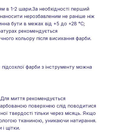
м в 1-2 шари.За необхідності перший
 наносити нерозбавленим не раніше ніж
инна бути в межах від +5 до +28 °C;
ературах рекомендується
чного кольору після висихання фарби.
 підсохлої фарби з інструменту можна
 Для миття рекомендується
пофарбованою поверхнею слід поводитися
ої твердості тільки через місяць. Якщо
вологою тканиною, уникаючи натирання.
 і щітки.