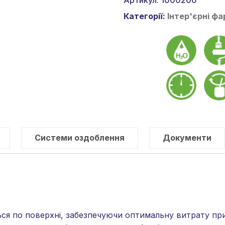
Артикул:
1000200
для
Категорії:
Інтер'єрні фа
стін
і
стель
стійка
до
миття
та
стирання
кількість
Системи оздоблення
Документи
ься по поверхні, забезпечуючи оптимальну витрату пр