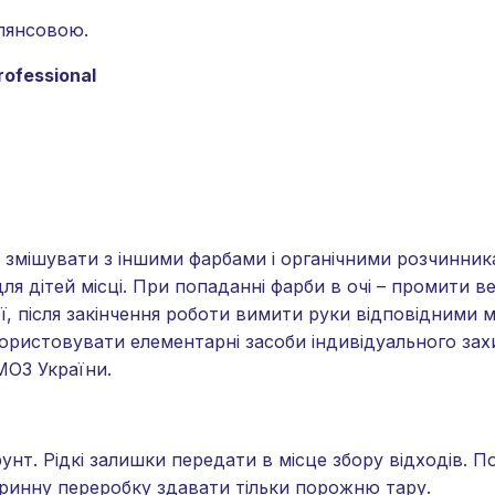
лянсовою.
ofessional
 змішувати з іншими фарбами і органічними розчинник
 для дітей місці. При попаданні фарби в очі – промити 
ії, після закінчення роботи вимити руки відповідними
ристовувати елементарні засоби індивідуального зах
МОЗ України.
унт. Рідкі залишки передати в місце збору відходів. 
торинну переробку здавати тільки порожню тару.