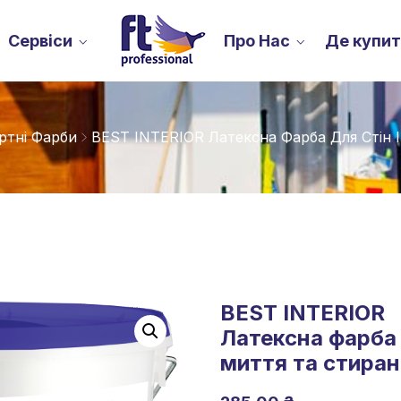
Сервіси
Про Нас
Де купи
ртні Фарби
BEST INTERIOR Латексна Фарба Для Стін І
BEST INTERIOR
Латексна фарба д
миття та стира