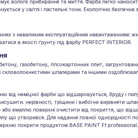
мує вологе прибирання та миття. Фарба легко наноси
нується у світлі і пастельні тони. Екологічно безпечна
еннях з невеликим експлуатаційним навантаженням: жит
уватися в якості ґрунту під фарбу PERFECT INTERIOR.
ня
 бетону, газобетону, гіпсокартонних плит, загрунтован
єні скловолокнистими шпалерами та іншими оздоблюва
ню від неміцної фарби що відшаровується, бруду і пил
исушити. нерівності, тріщини і вибоїни вирівняти шпа
ою або емаллю поверхні очистити від покриття, що ві
илу що утворився. Для надання повної однорідності по
ерхню покрити продуктом BASE PAINT Ft professional.