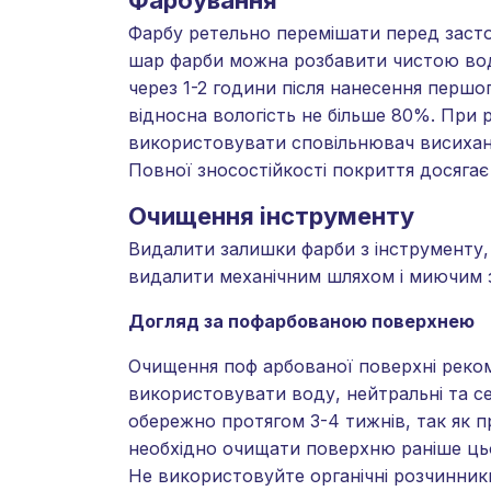
Фарбування
Фарбу ретельно перемішати перед засто
шар фарби можна розбавити чистою водо
через 1-2 години після нанесення першог
відносна вологість не більше 80%. При 
використовувати сповільнювач висиханн
Повної зносостійкості покриття досягає 
Очищення інструменту
Видалити залишки фарби з інструменту,
видалити механічним шляхом і миючим 
Догляд за пофарбованою поверхнею
Очищення поф арбованої поверхні реко
використовувати воду, нейтральні та с
обережно протягом 3-4 тижнів, так як п
необхідно очищати поверхню раніше ць
Не використовуйте органічні розчинники,