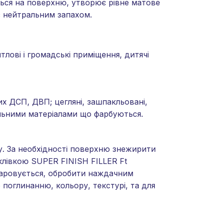
ться на поверхню, утворює рівне матове
 з нейтральним запахом.
лові і громадські приміщення, дитячі
их ДСП, ДВП; цегляні, зашпакльовані,
льними матеріалами що фарбуються.
у. За необхідності поверхню знежирити
клівкою SUPER FINISH FILLER Ft
дшаровується, обробити наждачним
 поглинанню, кольору, текстурі, та для